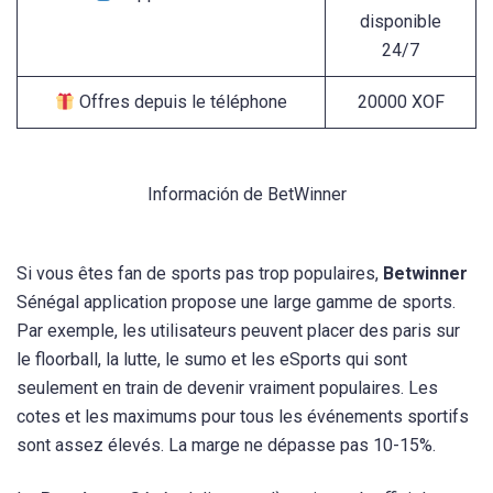
disponible
24/7
Offres depuis le téléphone
20000 XOF
Información de BetWinner
Si vous êtes fan de sports pas trop populaires,
Betwinner
Sénégal application propose une large gamme de sports.
Par exemple, les utilisateurs peuvent placer des paris sur
le floorball, la lutte, le sumo et les eSports qui sont
seulement en train de devenir vraiment populaires. Les
cotes et les maximums pour tous les événements sportifs
sont assez élevés. La marge ne dépasse pas 10-15%.