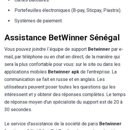
Portefeuilles électroniques (B-pay, Sticpay, Piastrix).
Systèmes de paiement.
Assistance BetWinner Sénégal
Vous pouvez joindre l`équipe de support
Betwinner
par e-
mail, par téléphone ou en chat en direct, de la manière qui
sera la plus confortable pour vous: sur le site ou dans les
applications mobiles
Betwinner apk
de l’entreprise. La
communication se fait en russe et en anglais. Les
utilisateurs peuvent poser toutes les questions qui les
intéressent et y obtenir des réponses complètes. Le temps
de réponse moyen d’un spécialiste du support est de 20 à
30 secondes.
Le service d’assistance de la société de paris
Betwinner