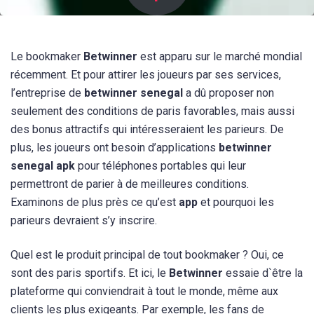
Le bookmaker
Betwinner
est apparu sur le marché mondial
récemment. Et pour attirer les joueurs par ses services,
l’entreprise de
betwinner senegal
a dû proposer non
seulement des conditions de paris favorables, mais aussi
des bonus attractifs qui intéresseraient les parieurs. De
plus, les joueurs ont besoin d’applications
betwinner
senegal apk
pour téléphones portables qui leur
permettront de parier à de meilleures conditions.
Examinons de plus près ce qu’est
app
et pourquoi les
parieurs devraient s’y inscrire.
Quel est le produit principal de tout bookmaker ? Oui, ce
sont des paris sportifs. Et ici, le
Betwinner
essaie d`être la
plateforme qui conviendrait à tout le monde, même aux
clients les plus exigeants. Par exemple, les fans de