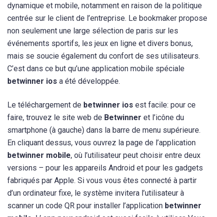
dynamique et mobile, notamment en raison de la politique
centrée sur le client de l’entreprise. Le bookmaker propose
non seulement une large sélection de paris sur les
événements sportifs, les jeux en ligne et divers bonus,
mais se soucie également du confort de ses utilisateurs.
C’est dans ce but qu’une application mobile spéciale
betwinner ios
a été développée.
Le téléchargement de
betwinner ios
est facile: pour ce
faire, trouvez le site web de
Betwinner
et l’icône du
smartphone (à gauche) dans la barre de menu supérieure.
En cliquant dessus, vous ouvrez la page de l’application
betwinner mobile
, où l’utilisateur peut choisir entre deux
versions – pour les appareils Android et pour les gadgets
fabriqués par Apple. Si vous vous êtes connecté à partir
d’un ordinateur fixe, le système invitera l’utilisateur à
scanner un code QR pour installer l’application
betwinner