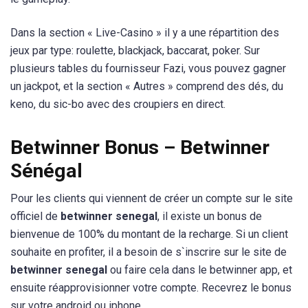
Dans la section « Live-Casino » il y a une répartition des
jeux par type: roulette, blackjack, baccarat, poker. Sur
plusieurs tables du fournisseur Fazi, vous pouvez gagner
un jackpot, et la section « Autres » comprend des dés, du
keno, du sic-bo avec des croupiers en direct.
Betwinner Bonus
– Betwinner
Sénégal
Pour les clients qui viennent de créer un compte sur le site
officiel de
betwinner senegal
, il existe un bonus de
bienvenue de 100% du montant de la recharge. Si un client
souhaite en profiter, il a besoin de s`inscrire sur le site de
betwinner senegal
ou faire cela dans le betwinner app, et
ensuite réapprovisionner votre compte. Recevrez le bonus
sur votre android ou iphone.