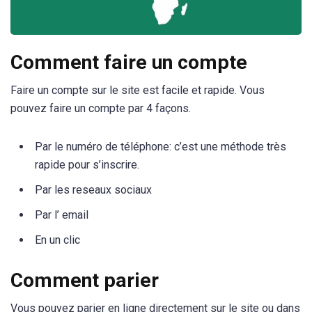
Comment faire un compte
Faire un compte sur le site est facile et rapide. Vous
pouvez faire un compte par 4 façons.
Par le numéro de téléphone: c’est une méthode très
rapide pour s’inscrire.
Par les reseaux sociaux
Par l’ email
En un clic
Comment parier
Vous pouvez parier en ligne directement sur le site ou dans