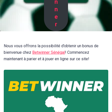
n
n
e
r
Nous vous offrons la possibilité d’obtenir un bonus de
bienvenue chez
Betwinner Sénégal
! Commencez
maintenant à parier et à jouer en ligne sur ce site!