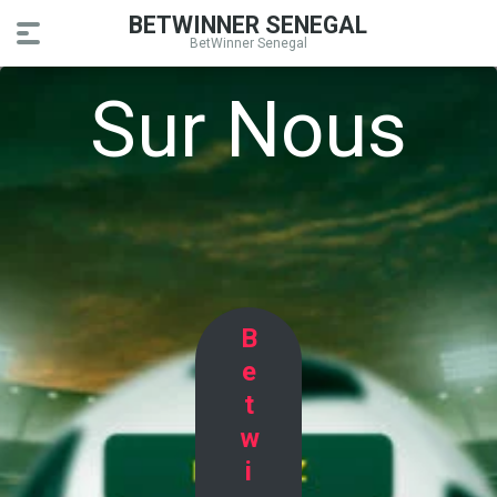
BETWINNER SENEGAL
BetWinner Senegal
Sur Nous
B
e
t
w
i